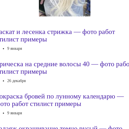
аскат и лесенка стрижка — фото работ
тилист примеры
9 января
рическа на средние волосы 40 — фото раб
тилист примеры
26 декабря
окраска бровей по лунному календарю —
ото работ стилист примеры
9 января
алаяж окрашивание темно русый — фото