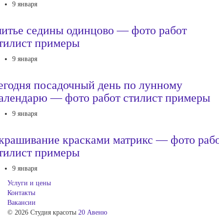
9 января
итье седины одинцово — фото работ
тилист примеры
9 января
егодня посадочный день по лунному
алендарю — фото работ стилист примеры
9 января
крашивание красками матрикс — фото раб
тилист примеры
9 января
Услуги и цены
Контакты
Вакансии
© 2026 Студия красоты
20 Авеню