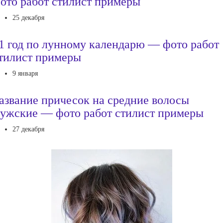
ото работ стилист примеры
25 декабря
1 год по лунному календарю — фото работ
тилист примеры
9 января
азвание причесок на средние волосы
ужские — фото работ стилист примеры
27 декабря