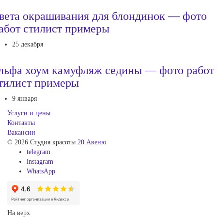
вета окрашивания для блондинок — фото
абот стилист примеры
25 декабря
льфа хоум камуфляж седины — фото работ
тилист примеры
9 января
Услуги и цены
Контакты
Вакансии
© 2026 Студия красоты
20 Авеню
telegram
instagram
WhatsApp
На верх