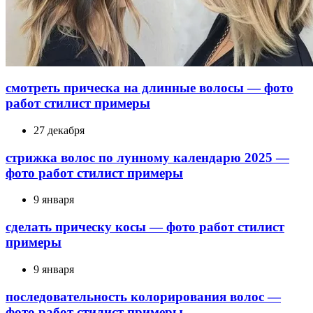
смотреть прическа на длинные волосы — фото
работ стилист примеры
27 декабря
стрижка волос по лунному календарю 2025 —
фото работ стилист примеры
9 января
сделать прическу косы — фото работ стилист
примеры
9 января
последовательность колорирования волос —
фото работ стилист примеры