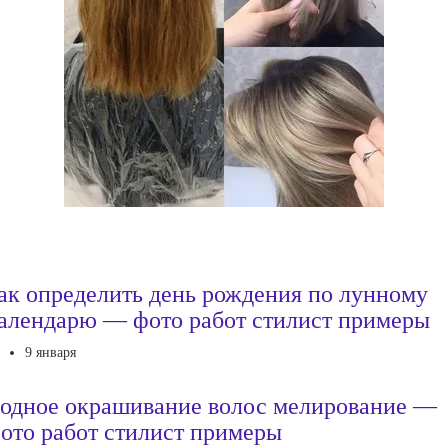
ак определить день рождения по лунному
алендарю — фото работ стилист примеры
9 января
одное окрашивание волос мелирование —
ото работ стилист примеры