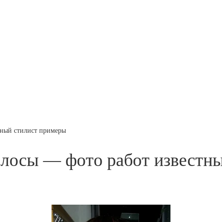
тный стилист примеры
олосы — фото работ известн