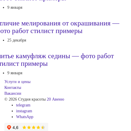
9 января
тличие мелирования от окрашивания —
ото работ стилист примеры
25 декабря
итье камуфляж седины — фото работ
тилист примеры
9 января
Услуги и цены
Контакты
Вакансии
© 2026 Студия красоты
20 Авеню
telegram
instagram
WhatsApp