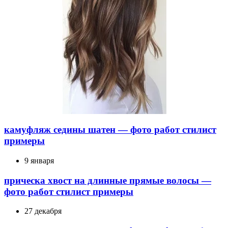
камуфляж седины шатен — фото работ стилист
примеры
9 января
прическа хвост на длинные прямые волосы —
фото работ стилист примеры
27 декабря