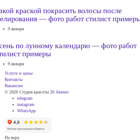
акой краской покрасить волосы после
елирования — фото работ стилист пример
9 января
сень по лунному календарю — фото работ
тилист примеры
9 января
Услуги и цены
Контакты
Вакансии
© 2026 Студия красоты
20 Авеню
telegram
instagram
WhatsApp
На верх