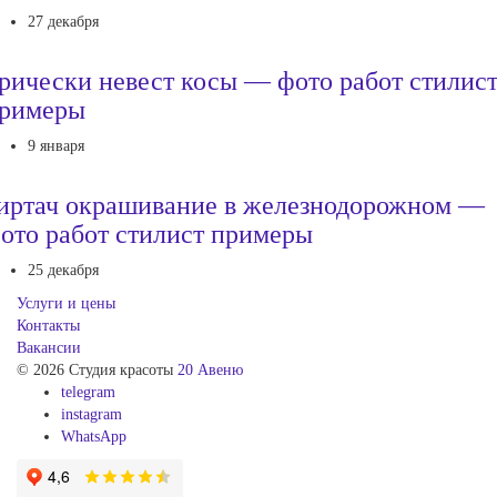
27 декабря
рически невест косы — фото работ стилис
римеры
9 января
иртач окрашивание в железнодорожном —
ото работ стилист примеры
25 декабря
Услуги и цены
Контакты
Вакансии
© 2026 Студия красоты
20 Авеню
telegram
instagram
WhatsApp