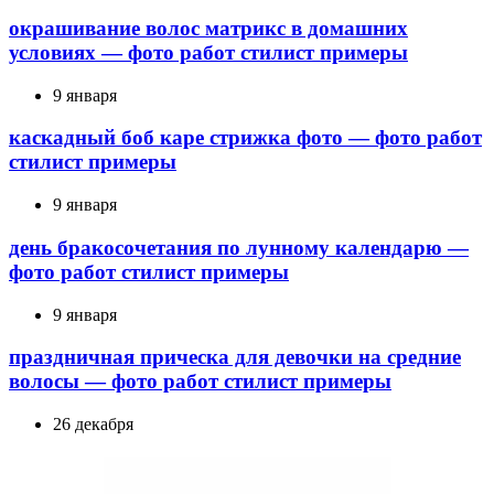
окрашивание волос матрикс в домашних
условиях — фото работ стилист примеры
9 января
каскадный боб каре стрижка фото — фото работ
стилист примеры
9 января
день бракосочетания по лунному календарю —
фото работ стилист примеры
9 января
праздничная прическа для девочки на средние
волосы — фото работ стилист примеры
26 декабря