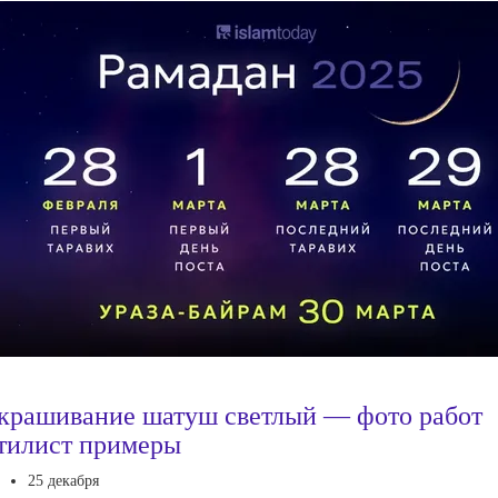
крашивание шатуш светлый — фото работ
тилист примеры
25 декабря