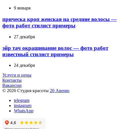
9 января
прическа кроп женская на средние волосы —
фото работ стилист примеры
27 декабря
эйр тач окрашивание волос — фото работ
известный стилист примеры
24 декабря
Услуги и цены
Контакты
Вакансии
© 2026 Студия красоты
20 Авеню
telegram
instagram
WhatsApp