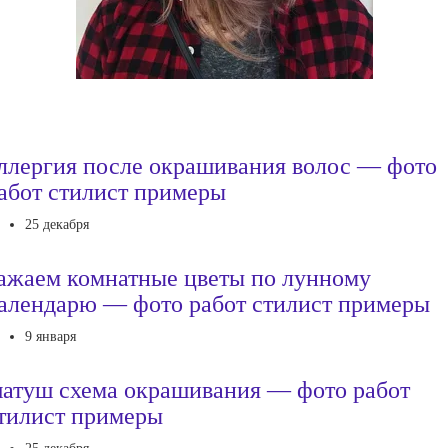
ллергия после окрашивания волос — фото
абот стилист примеры
25 декабря
ажаем комнатные цветы по лунному
алендарю — фото работ стилист примеры
9 января
атуш схема окрашивания — фото работ
тилист примеры