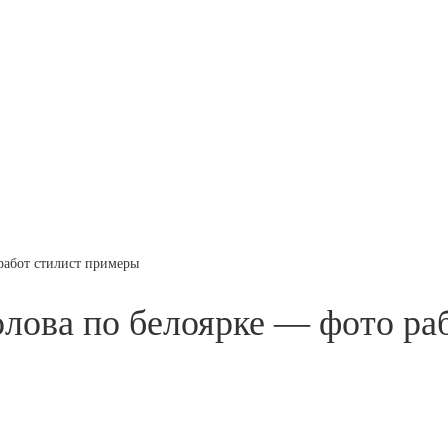
работ стилист примеры
лова по белоярке — фото ра