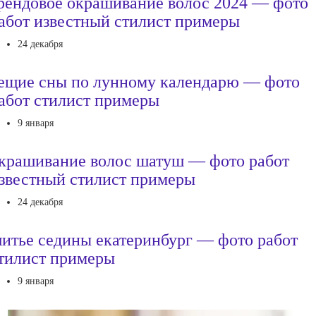
рендовое окрашивание волос 2024 — фото
абот известный стилист примеры
24 декабря
ещие сны по лунному календарю — фото
абот стилист примеры
9 января
крашивание волос шатуш — фото работ
звестный стилист примеры
24 декабря
итье седины екатеринбург — фото работ
тилист примеры
9 января