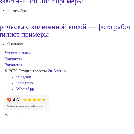
звестный стилист примеры
24 декабря
рическа с вплетенной косой — фото работ
тилист примеры
9 января
Услуги и цены
Контакты
Вакансии
© 2026 Студия красоты
20 Авеню
telegram
instagram
WhatsApp
На верх