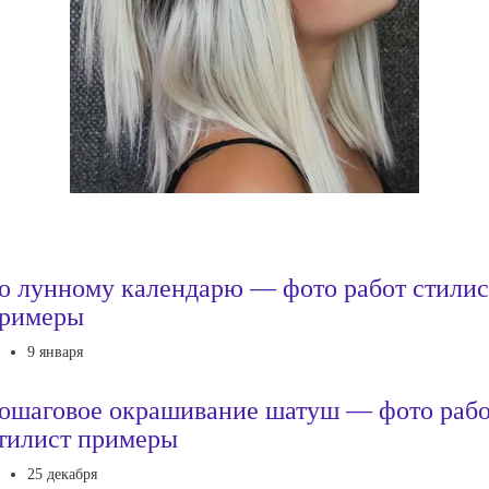
о лунному календарю — фото работ стилис
римеры
9 января
ошаговое окрашивание шатуш — фото раб
тилист примеры
25 декабря