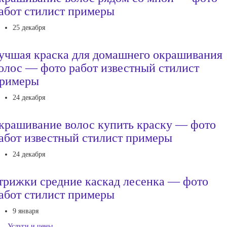
абот стилист примеры
25 декабря
учшая краска для домашнего окрашивания
олос — фото работ известный стилист
римеры
24 декабря
крашивание волос купить краску — фото
абот известный стилист примеры
24 декабря
трижки средние каскад лесенка — фото
абот стилист примеры
9 января
Услуги и цены