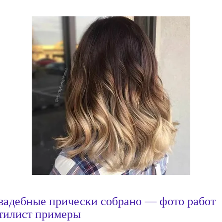
вадебные прически собрано — фото работ
тилист примеры