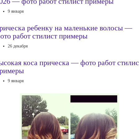
026 — фото работ стилист примеры
9 января
рическа ребенку на маленькие волосы —
ото работ стилист примеры
26 декабря
ысокая коса прическа — фото работ стилис
римеры
9 января