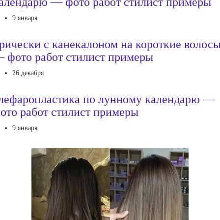
алендарю — фото работ стилист примеры
9 января
рически с канекалоном на короткие волос
 фото работ стилист примеры
26 декабря
лефаропластика по лунному календарю —
ото работ стилист примеры
9 января