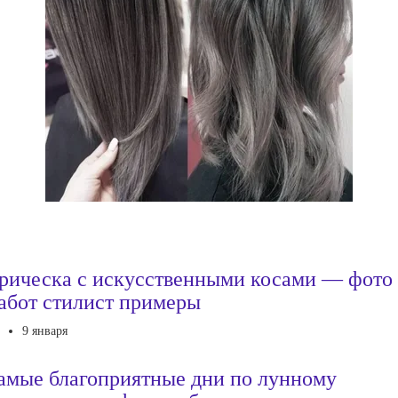
рическа с искусственными косами — фото
абот стилист примеры
9 января
амые благоприятные дни по лунному