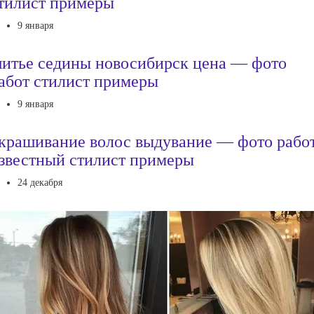
тилист примеры
9 января
итье седины новосибирск цена — фото
абот стилист примеры
9 января
крашивание волос выдувание — фото рабо
звестный стилист примеры
24 декабря