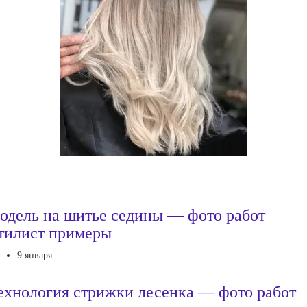
одель на шитье седины — фото работ
тилист примеры
9 января
ехнология стрижки лесенка — фото работ