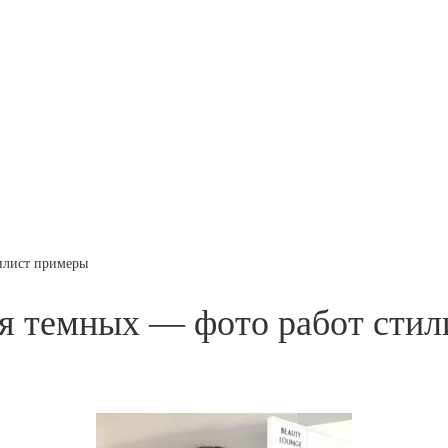
илист примеры
ля темных — фото работ сти