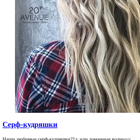
Серф-кудряшки
Наши любимые серф-кудряшки??‍♀️ или ломанные волны〰