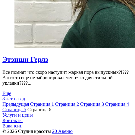
Этэншн Герлз
Все помнят что скоро наступит жаркая пора выпускных?!???
А кто то еще не забронировал местечко для стильной
укладки????...
Еще
8 лет назад
Предыдущая
Страница
1
Страница
2
Страница
3
Страница
4
Страница
5
Страница
6
Услуги и цены
Контакты
Вакансии
© 2026 Студия красоты
20 Авеню