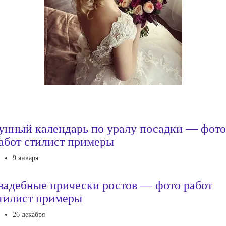
унный календарь по уралу посадки — фото
абот стилист примеры
9 января
вадебные прически ростов — фото работ
тилист примеры
26 декабря